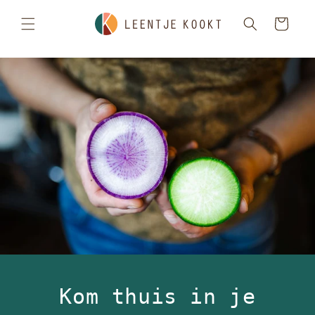
×
Meteen
naar de
Winkelwagen
content
Kom thuis in je